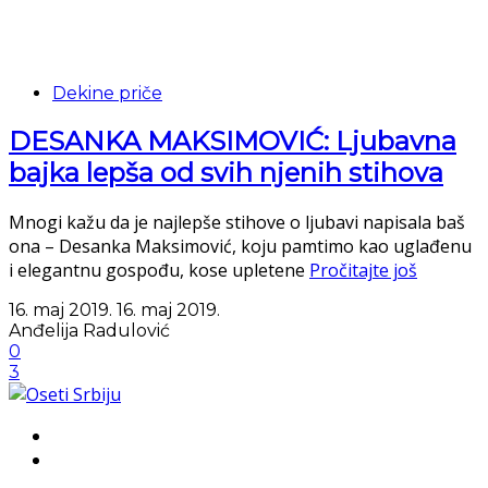
Dekine priče
DESANKA MAKSIMOVIĆ: Ljubavna
bajka lepša od svih njenih stihova
Mnogi kažu da je najlepše stihove o ljubavi napisala baš
ona – Desanka Maksimović, koju pamtimo kao uglađenu
i elegantnu gospođu, kose upletene
Pročitajte još
16. maj 2019.
16. maj 2019.
Anđelija Radulović
0
3