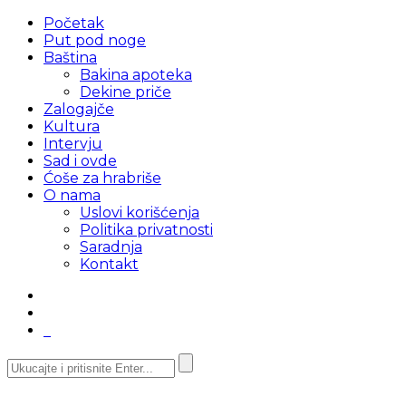
Početak
Put pod noge
Baština
Bakina apoteka
Dekine priče
Zalogajče
Kultura
Intervju
Sad i ovde
Ćoše za hrabriše
O nama
Uslovi korišćenja
Politika privatnosti
Saradnja
Kontakt