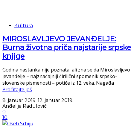
Kultura
MIROSLAVLJEVO JEVANĐELJE:
Burna životna priča najstarije srpske
knjige
Godina nastanka nije poznata, ali zna se da Miroslavljevo
jevanđelje – najznačajniji ćirilični spomenik srpsko-
slovenske pismenosti – potiče iz 12. veka. Nagađa
Pročitajte još
8. januar 2019.
12. januar 2019.
Anđelija Radulović
0
10