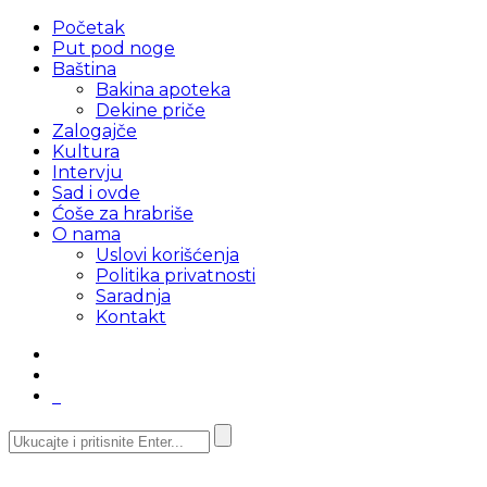
Početak
Put pod noge
Baština
Bakina apoteka
Dekine priče
Zalogajče
Kultura
Intervju
Sad i ovde
Ćoše za hrabriše
O nama
Uslovi korišćenja
Politika privatnosti
Saradnja
Kontakt