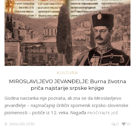
KULTURA
MIROSLAVLJEVO JEVANĐELJE: Burna životna
priča najstarije srpske knjige
Godina nastanka nije poznata, ali zna se da Miroslavljevo
jevanđelje – najznačajniji ćirilični spomenik srpsko-slovenske
pismenosti – potiče iz 12. veka. Nagađa
PROČITAJTE JOŠ
8. JANUAR 2019.
0
10