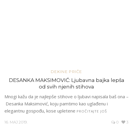
DEKINE PRIČE
DESANKA MAKSIMOVIĆ: Ljubavna bajka lepša
od svih njenih stihova
Mnogi kažu da je najlepše stihove o ljubavi napisala baš ona –
Desanka Maksimović, koju pamtimo kao uglađenu i
elegantnu gospođu, kose upletene
PROČITAJTE JOŠ
16. MAJ 2019.
0
3