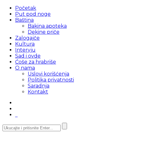
Početak
Put pod noge
Baština
Bakina apoteka
Dekine priče
Zalogajče
Kultura
Intervju
Sad i ovde
Ćoše za hrabriše
O nama
Uslovi korišćenja
Politika privatnosti
Saradnja
Kontakt