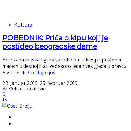
Kultura
POBEDNIK: Priča o kipu koji je
postideo beogradske dame
Bronzana muška figura sa sokolom u levoj i spuštenim
mačem u desnoj ruci, već skoro jedan vek gleda u pravcu
Austrije. Ili
Pročitajte još
28. januar 2019.
25. februar 2019.
Anđelija Radulović
0
13