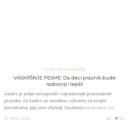
ĆOŠE ZA HRABRIŠE
VASKRŠNJE PESME: Da deci praznik bude
radosniji i lepši!
Vaskrs je jedan od najvećih i najradosnijih pravoslavnih
praznika. Za Vaskrs se veselimo i uživamo sa svojim
porodicama. Jaja smo ofarbali, čuvarkuću
PROČITAJTE JOŠ
19. APRIL 2020.
1
129