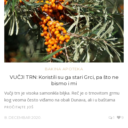
BAKINA APOTEKA
VUČJI TRN: Koristili su ga stari Grci, pa što ne
bismo i mi
Vučji trn je visoka samonikla biljka. Reč je o trnovitom grmu
kog veoma često viđamo na obali Dunava, ali i u baštama
PROČITAJTE JOŠ
8. DECEMBAR 2020.
1
9