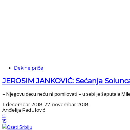
Dekine priče
JEROSIM JANKOVIĆ: Sećanja Solunca 
– Njegovu decu neću ni pomilovati – u sebi je šaputala Mile
1. decembar 2018.
27. novembar 2018.
Anđelija Radulović
0
15