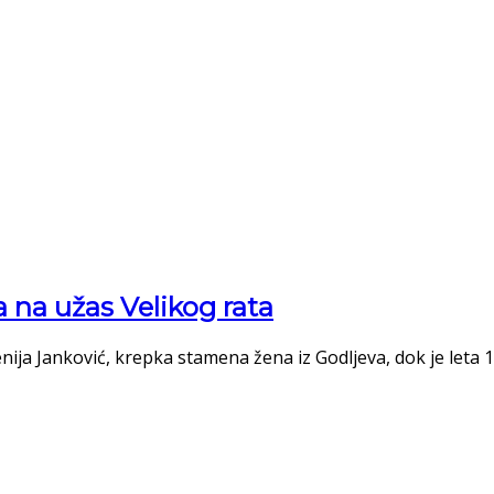
na užas Velikog rata
nija Janković, krepka stamena žena iz Godljeva, dok je leta 