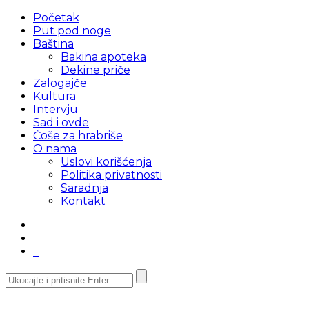
Početak
Put pod noge
Baština
Bakina apoteka
Dekine priče
Zalogajče
Kultura
Intervju
Sad i ovde
Ćoše za hrabriše
O nama
Uslovi korišćenja
Politika privatnosti
Saradnja
Kontakt