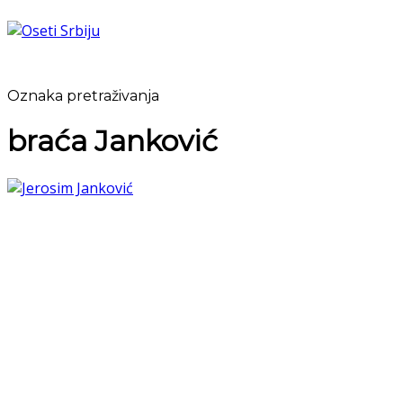
Oznaka pretraživanja
braća Janković