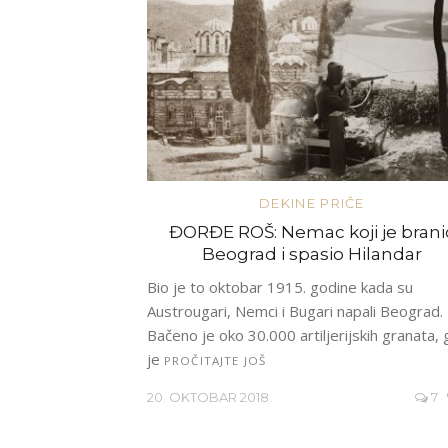
DEKINE PRIČE
ĐORĐE ROŠ: Nemac koji je brani
Beograd i spasio Hilandar
Bio je to oktobar 1915. godine kada su
Austrougari, Nemci i Bugari napali Beograd.
Bačeno je oko 30.000 artiljerijskih granata,
je
PROČITAJTE JOŠ
20. OKTOBAR 2018.
7