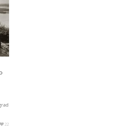
o
 grad
22