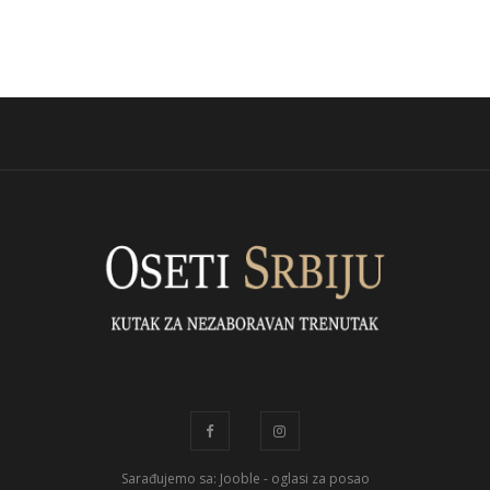
Sarađujemo sa: Jooble - oglasi za posao