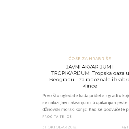
ĆOŠE ZA HRABRIŠE
JAVNI AKVARIJUM I
TROPIKARIJUM: Tropska oaza 
Beogradu – za radoznale i hrabr
klince
Prvo što ugledate kada priđete zgradi u koj
se nalazi Javni akvarijum i tropikarijum jeste
džinovski morski konjic. Kad se podvučete 
PROČITAJTE JOŠ
31. OKTOBAR 2018.
1