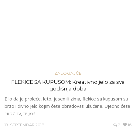
ZALOGAJČE
FLEKICE SA KUPUSOM: Kreativno jelo za sva
godišnja doba
Bilo da je proleće, leto, jesen ili zima, flekice sa kupusom su
brzo i divno jelo kojim ćete obradovati ukućane. Ujedno ćete
PROČITAJTE JOŠ
19. SEPTEMBAR 2018.
2
16