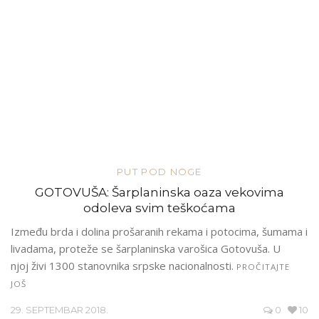
PUT POD NOGE
GOTOVUŠA: Šarplaninska oaza vekovima
odoleva svim teškoćama
Između brda i dolina prošaranih rekama i potocima, šumama i
livadama, proteže se šarplaninska varošica Gotovuša. U
njoj živi 1300 stanovnika srpske nacionalnosti.
PROČITAJTE
JOŠ
29. SEPTEMBAR 2018.
0
10