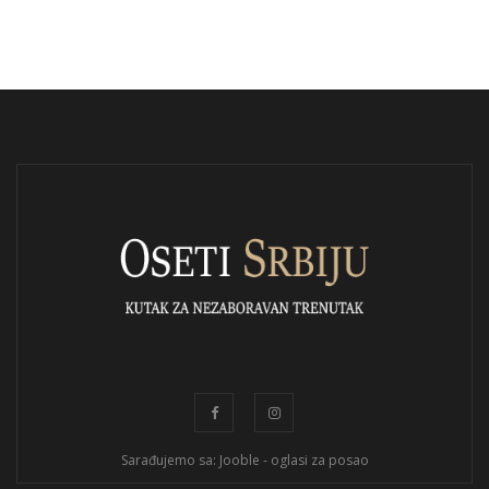
Sarađujemo sa: Jooble - oglasi za posao