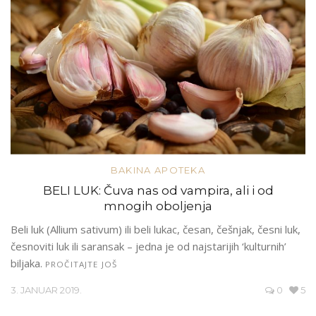
BAKINA APOTEKA
BELI LUK: Čuva nas od vampira, ali i od
mnogih oboljenja
Beli luk (Allium sativum) ili beli lukac, česan, češnjak, česni luk,
česnoviti luk ili saransak – jedna je od najstarijih ‘kulturnih’
biljaka.
PROČITAJTE JOŠ
3. JANUAR 2019.
0
5