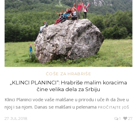
ĆOŠE ZA HRABRIŠE
„KLINCI PLANINCI“: Hrabriše malim koracima
čine velika dela za Srbiju
Klinci Planinci vode vaše mališane u prirodu i uče ih da žive u
njoj i sa njom. Danas se mališani u pelenama
PROČITAJTE JOŠ
27. JUL 2018.
1
27