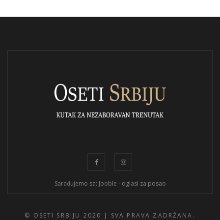
Sarađujemo sa: Jooble - oglasi za posao
© OSETI SRBIJU 2020 |
SVA PRAVA ZADRŽANA.