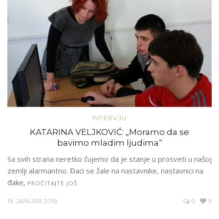
INTERVJU
KATARINA VELJKOVIĆ: „Moramo da se
bavimo mladim ljudima“
Sa svih strana neretko čujemo da je stanje u prosveti u našoj
zemlji alarmantno. Đaci se žale na nastavnike, nastavnici na
đake,
PROČITAJTE JOŠ
19. JANUAR 2019.
0
9