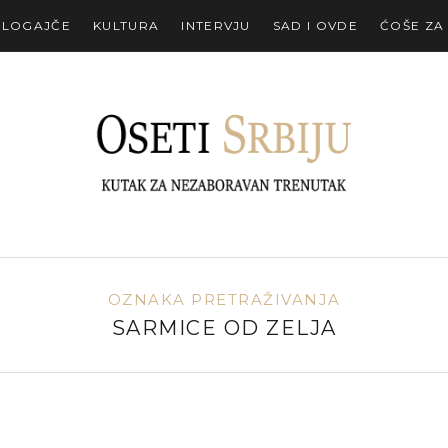
ALOGAJČE
KULTURA
INTERVJU
SAD I OVDE
ĆOŠE ZA
OZNAKA PRETRAŽIVANJA
SARMICE OD ZELJA