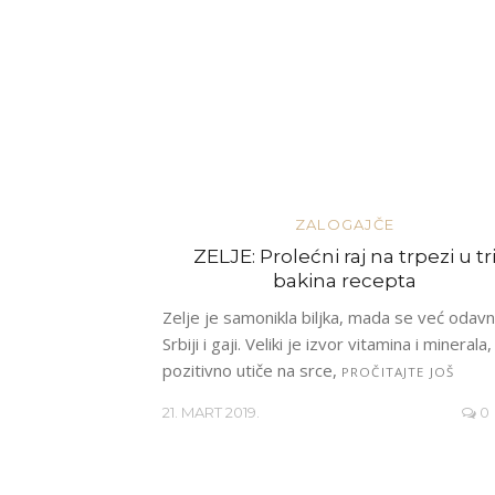
ZALOGAJČE
ZELJE: Prolećni raj na trpezi u tr
bakina recepta
Zelje je samonikla biljka, mada se već odav
Srbiji i gaji. Veliki je izvor vitamina i minerala,
pozitivno utiče na srce,
PROČITAJTE JOŠ
21. MART 2019.
0