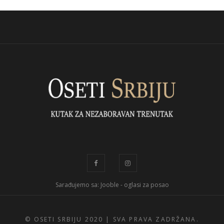
Sarađujemo sa: Jooble - oglasi za posao
© OSETI SRBIJU 2020 |
SVA PRAVA ZADRŽANA.