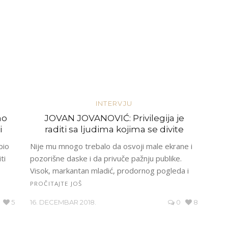
INTERVJU
mo
JOVAN JOVANOVIĆ: Privilegija je
i
raditi sa ljudima kojima se divite
bio
Nije mu mnogo trebalo da osvoji male ekrane i
ti
pozorišne daske i da privuče pažnju publike.
Visok, markantan mladić, prodornog pogleda i
PROČITAJTE JOŠ
5
16. DECEMBAR 2018.
0
8