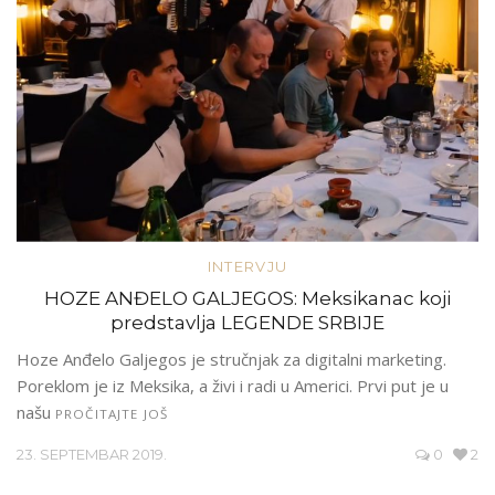
INTERVJU
HOZE ANĐELO GALJEGOS: Meksikanac koji
predstavlja LEGENDE SRBIJE
Hoze Anđelo Galjegos je stručnjak za digitalni marketing.
Poreklom je iz Meksika, a živi i radi u Americi. Prvi put je u
našu
PROČITAJTE JOŠ
23. SEPTEMBAR 2019.
0
2