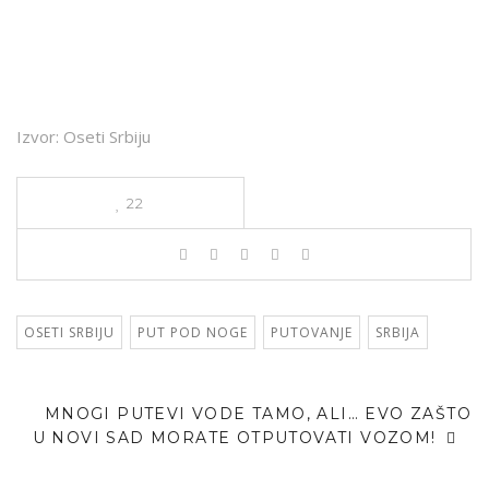
Izvor: Oseti Srbiju
22
OSETI SRBIJU
PUT POD NOGE
PUTOVANJE
SRBIJA
MNOGI PUTEVI VODE TAMO, ALI… EVO ZAŠTO
U NOVI SAD MORATE OTPUTOVATI VOZOM!