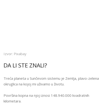
Izvor: Pixabay
DA LI STE ZNALI?
Treća planeta u Sunčevom sistemu je Zemlja, plavo-zelena
okruglica na kojoj mi uživamo u životu.
Površina kopna na njoj iznosi 148.940.000 kvadratnih
kilometara.