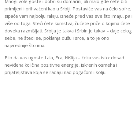
Mnogi vole goste i dobri su domaćini, ali malo gde ćete biti
primljeni i prihvaćeni kao u Srbiji. Postaviće vas na čelo sofre,
sipaće vam najbolju rakiju, izneće pred vas sve što imaju, pa i
više od toga. Steći ćete kumstva, čućete priče o kojima ćete
doveka razmišljati. Srbija je takva i Srbin je takav – daje celog
sebe, ne štedi se, poklanja dušu i srce, a to je ono
najvrednije što ima.
Bilo da vas ugoste Lala, Era, Nišlija – čeka vas isto: dosad
neviđena količina pozitivne energije, iskrenih osmeha i
prijateljstava koja se rađaju nad pogačom i solju.