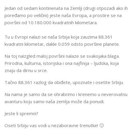
Jedan od sedam kontinenata na Zemlji (drugi otpozadi ako ih
poređamo po veličini) jeste naša Evropa, a prostire se na
površini od 10.180.000 kvadratnih kilometara.
Tu u Evropi nalazi se naša Srbija koja zauzima 88.361
kvadratni kilometar, dakle 0.059 odsto površine planete.
Na toj naizgled maloj površini nalaze se svakojaka blaga.
Prirodna, kulturna, istorijska i ona najfinija – ljudska, koja
znaju da dirnu u srce.
Tačno 88.361 razlog da obiđete, upoznate i osetite Srbiju.
Na nama je samo da se ohrabrimo i krenemo u neverovatnu
avanturu koju samo naša zemlja može da ponudi.
Jeste li spremni?
Oseti Srbiju vas vodi u nezaboravne trenutke! 🙂