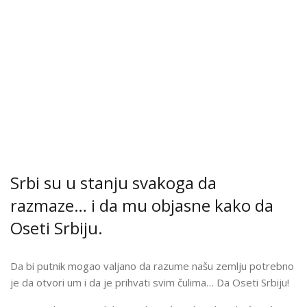
Srbi su u stanju svakoga da
razmaze… i da mu objasne kako da
Oseti Srbiju.
Da bi putnik mogao valjano da razume našu zemlju potrebno
je da otvori um i da je prihvati svim čulima… Da Oseti Srbiju!