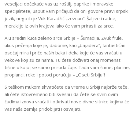
veseljaci dočekaće vas uz roštilj, paprike i moravske
specijalitete, usput vam pričajući da oni govore pravi srpski
jezik, nego ih je Vuk Karadžić „zeznuo“. Šaljive i radne,
meraklije iz ovih krajeva lako će vam prirasti za srce.
A u sredini kuca zeleno srce Srbije – Šumadija. Zvuk frule,
ukus pečenja koje je, dabome, kao „bajadera“, fantastičan
osećaj mira i priče naših baka i deka koje će vas vraćati u
vekove koji su za nama. Tu ćete doživeti onaj momenat
tišine u kojoj se samo priroda čuje. Tada vam šume, planine,
proplanci, reke i potoci poručuju – „Oseti Srbiju“!
S teškom mukom shvatićete da vreme u Srbiji najbrže teče,
ali ćete istovremeno biti svesni i da ćete se svim ovim
čudima iznova vraćati i otkrivati nove divne sitnice kojima će
vas naša zemlja pridobijati i osvajati.