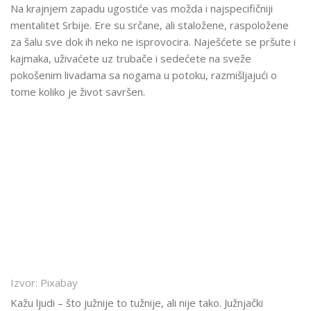
Na krajnjem zapadu ugostiće vas možda i najspecifičniji
mentalitet Srbije. Ere su srčane, ali staložene, raspoložene
za šalu sve dok ih neko ne isprovocira. Naješćete se pršute i
kajmaka, uživaćete uz trubače i sedećete na sveže
pokošenim livadama sa nogama u potoku, razmišljajući o
tome koliko je život savršen.
Izvor: Pixabay
Kažu ljudi – što južnije to tužnije, ali nije tako. Južnjački