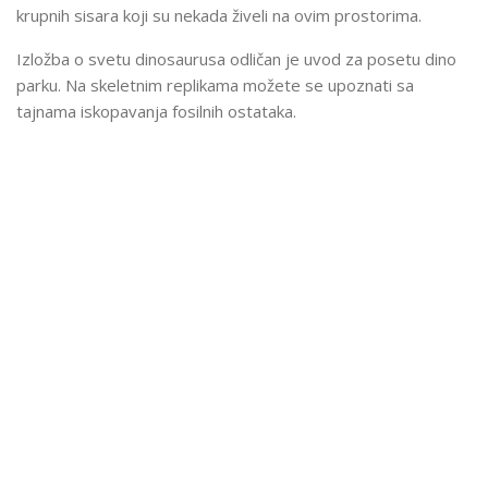
krupnih sisara koji su nekada živeli na ovim prostorima.
Izložba o svetu dinosaurusa odličan je uvod za posetu dino
parku. Na skeletnim replikama možete se upoznati sa
tajnama iskopavanja fosilnih ostataka.