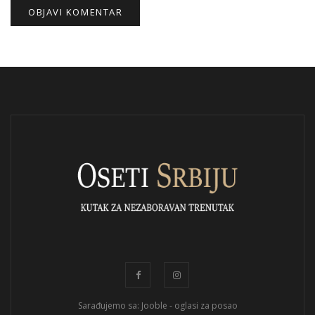
Sarađujemo sa: Jooble - oglasi za posao