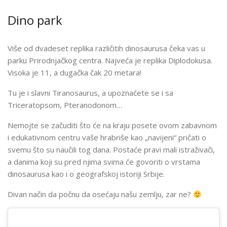
Dino park
Više od dvadeset replika različitih dinosaurusa čeka vas u
parku Prirodnjačkog centra. Najveća je replika Diplodokusa.
Visoka je 11, a dugačka čak 20 metara!
Tu je i slavni Tiranosaurus, a upoznaćete se i sa
Triceratopsom, Pteranodonom…
Nemojte se začuditi što će na kraju posete ovom zabavnom
i edukativnom centru vaše hrabriše kao „navijeni“ pričati o
svemu što su naučili tog dana. Postaće pravi mali istraživači,
a danima koji su pred njima svima će govoriti o vrstama
dinosaurusa kao i o geografskoj istoriji Srbije.
Divan način da počnu da osećaju našu zemlju, zar ne?