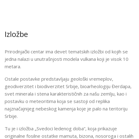
Izložbe
Prirodnjački centar ima devet tematskih izložbi od kojih se
jedna nalazi u unutrašnjosti modela vulkana koji je visok 10
metara.
Ostale postavke predstavljaju geološki vremeplov,
geodiverzitet i biodiverzitet Srbije, bioarheologiju Đerdapa,
svet minerala i stena karakterističnih za našu zemlju, kao i
postavku o meteoritima koja se sastoji od replika
najznačajnijeg nebeskog kamenja koje je palo na teritoriju
Srbije.
Tu je i izložba „Svedoci ledenog doba“, koja prikazuje
originalne fosilne ostatke mamuta, bizona, nosoroga i ostalih