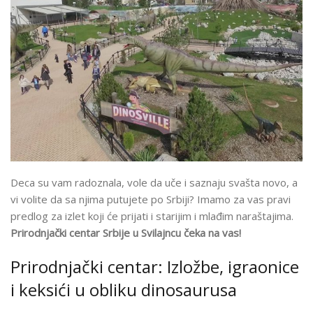
Deca su vam radoznala, vole da uče i saznaju svašta novo, a
vi volite da sa njima putujete po Srbiji? Imamo za vas pravi
predlog za izlet koji će prijati i starijim i mlađim naraštajima.
Prirodnjački centar Srbije u Svilajncu čeka na vas!
Prirodnjački centar: Izložbe, igraonice
i keksići u obliku dinosaurusa