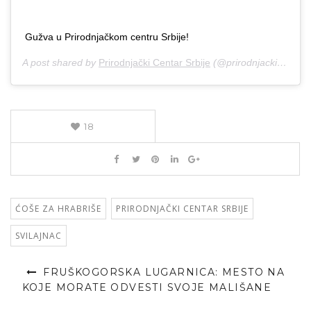
Gužva u Prirodnjačkom centru Srbije!
A post shared by
Prirodnjački Centar Srbije
(@prirodnjackicentarsrbije) on
18
ĆOŠE ZA HRABRIŠE
PRIRODNJAČKI CENTAR SRBIJE
SVILAJNAC
FRUŠKOGORSKA LUGARNICA: MESTO NA
KOJE MORATE ODVESTI SVOJE MALIŠANE