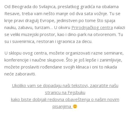
Od Beograda do Svilajnca, preslatkog gradića na obalama
Resave, treba vam nešto manje od dva sata vožnje. Tu se
krije pravi dragulj Evrope, jedinstven po tome što spaja
nauku, zabavu, turizam… U okviru
Prirodnjačkog centra
nalazi
se veliki muzejski prostor, kao i dino-park na otvorenom. Tu
su i suvenirnica, restoran i igraonica za decu.
U sklopu ovog centra, možete organizovati razne seminare,
konferencije i naučne skupove. Što je još lepše i zanimljivije,
možete proslaviti rođendane svojih klinaca i oni to nikada
neće zaboraviti.
Ukoliko vam se dopadaju naši tekstovi, zapratite našu
stranicu na Fejsbuku
kako biste dobijali redovna obaveštenja o našim novim
pisanjima