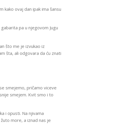
jam kako ovaj dan ipak ima šansu
 gabarita pa u njegovom Jugu
an što me je izvukao iz
m šta, ali odgovara da ću znati
 se smejemo, pričamo viceve
snije smejem. Kvit smo i to
jka i opusti. Na njivama
 žuto more, a iznad nas je