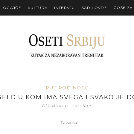
ALOGAJČE
KULTURA
INTERVJU
SAD I OVDE
ĆOŠE ZA
PUT POD NOGE
SELO U KOM IMA SVEGA I SVAKO JE
Objavljeno
16. mart 2019.