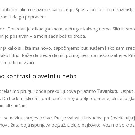
oblačim jaknu i izlazim iz kancelarije. Spuštajući se liftom razmišl
raditi da ga popravim.
e. Pouzdan je otkad ga znam, a drugar kakvog nema. Sličnih smo
on je pozitivan – a meni sada baš to treba.
anja kako si i šta ima novo, započinjemo put. Kažem kako sam sreć
to tako hitno. Kaže da treba da mu pomognem da nešto izabere. Pita
simpatično zvuči.
o kontrast plavetnilu neba
relazimo prugu i onda preko Ljutova prilazimo
Tavankutu
. Usput
. Da budem iskren – on ih priča mnogo bolje od mene, ali se ja gla
, ali sunčan.
 se naziru tornjevi crkve. Put je valovit i krivudav, pa čoveka uljul
ihova žuta boja ispunjava pejzaž. Deluje bajkovito. Vozimo se kroz