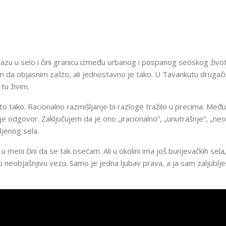
lazu u selo i čini granicu između urbanog i pospanog seoskog život
da objasnim zašto, ali jednostavno je tako. U Tavankutu drugačije
 tu živim.
o tako. Racionalno razmišljanje bi razloge tražilo u precima. Među
je odgovor. Zaključujem da je ono „iracionalno“, „unutrašnje“, „ne
jenog sela.
 meni čini da se tak osećam. Ali u okolini ima još bunjevačkih sel
neobjašnjivu vezu. Samo je jedna ljubav prava, a ja sam zaljublje