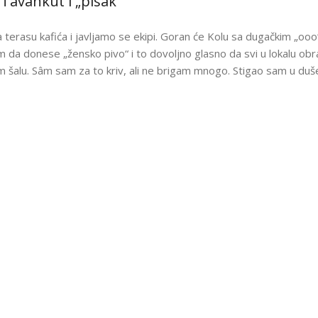
 Tavankut i „pisak“
terasu kafića i javljamo se ekipi. Goran će Kolu sa dugačkim „ooo“
 da donese „žensko pivo“ i to dovoljno glasno da svi u lokalu obra
 šalu. Sâm sam za to kriv, ali ne brigam mnogo. Stigao sam u duše