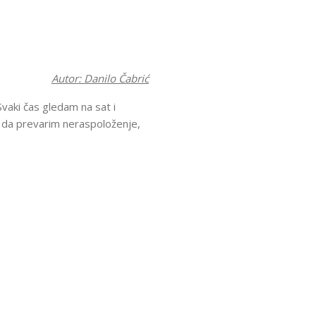
Autor: Danilo Čabrić
Svaki čas gledam na sat i
o da prevarim neraspoloženje,