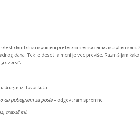
rotekli dani bili su ispunjeni preteranim emocijama, iscrpljen sam. 
adnog dana. Tek je deset, a meni je već previše. Razmišljam kak
 „rezervi“.
, drugar iz Tavankuta.
ko da pobegnem sa posla
– odgovaram spremno.
, trebaš mi.