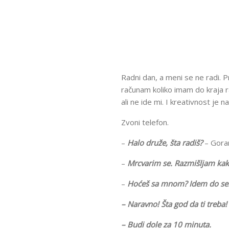
Radni dan, a meni se ne radi. P
računam koliko imam do kraja r
ali ne ide mi. I kreativnost je na
Zvoni telefon.
–
Halo druže, šta radiš?
– Goran
–
Mrcvarim se. Razmišljam ka
–
Hoćeš sa mnom? Idem do sela
– Naravno! Šta god da ti treba!
–
Budi dole za 10 minuta.