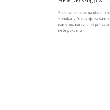
Posle „ženskog piva“ –
Zaustavljamo se, pa ulazimo na 
Konobar viče devojci za šankom
namerno, naravno, ali prihvatam
neće pokvariti.