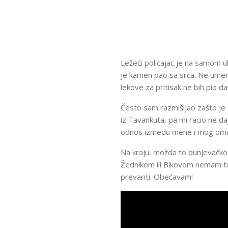
Ležeći policajac je na samom u
je kamen pao sa srca. Ne umem 
lekove za pritisak ne bih pio da
Često sam razmišljao zašto je t
iz Tavankuta, pa mi racio ne da
odnos između mene i mog omil
Na kraju, možda to bunjevačko u
Žednikom ili Bikovom nemam tu 
prevariti. Obećavam!