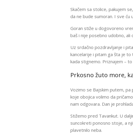
Skačem sa stolice, pakujem se, 
da ne bude sumoran. I sve ću u
Goran stiže u dogovoreno vrem
baš i nije posebno udobno, ali 
Uz srdačno pozdravljanje i pit
kancelarije i pitam ga šta je 
kada stignemo. Priznajem – to 
Prkosno žuto more, ka
Vozimo se Bajskim putem, pa p
koje obojica volimo da pričamo
nam odgovara. Dan je prohladan
Stižemo pred Tavankut. U daljini
suncokreti ponosno stoje, a nj
plavetnilo neba.