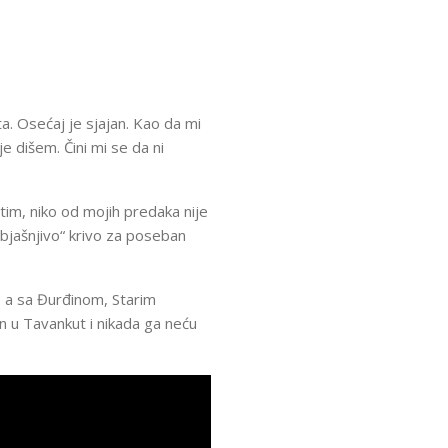
a. Osećaj je sjajan. Kao da mi
 dišem. Čini mi se da ni
tim, niko od mojih predaka nije
objašnjivo“ krivo za poseban
a, a sa Đurđinom, Starim
n u Tavankut i nikada ga neću