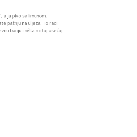
, a ja pivo sa limunom.
te pažnju na uljeza. To radi
vnu banju i ništa mi taj osećaj