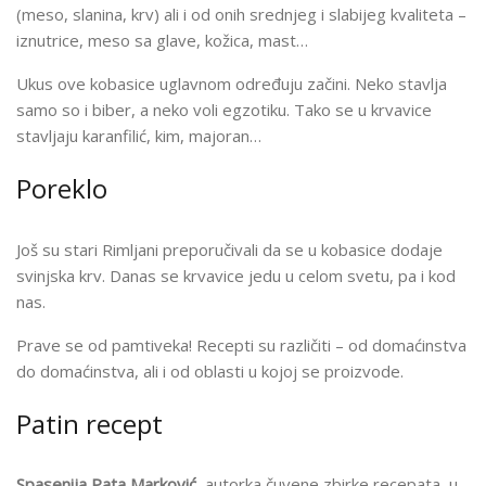
(meso, slanina, krv) ali i od onih srednjeg i slabijeg kvaliteta –
iznutrice, meso sa glave, kožica, mast…
Ukus ove kobasice uglavnom određuju začini. Neko stavlja
samo so i biber, a neko voli egzotiku. Tako se u krvavice
stavljaju karanfilić, kim, majoran…
Poreklo
Još su stari Rimljani preporučivali da se u kobasice dodaje
svinjska krv. Danas se krvavice jedu u celom svetu, pa i kod
nas.
Prave se od pamtiveka! Recepti su različiti – od domaćinstva
do domaćinstva, ali i od oblasti u kojoj se proizvode.
Patin recept
Spasenija Pata Marković
, autorka čuvene zbirke recepata, u