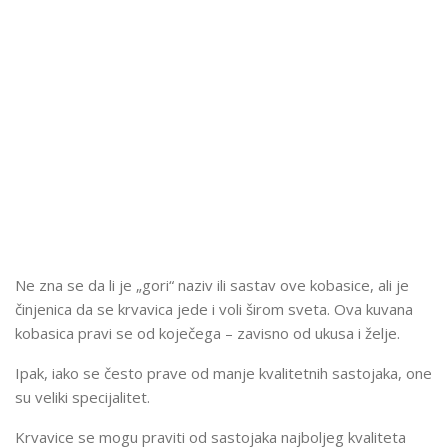
Ne zna se da li je „gori“ naziv ili sastav ove kobasice, ali je
činjenica da se krvavica jede i voli širom sveta. Ova kuvana
kobasica pravi se od koječega – zavisno od ukusa i želje.
Ipak, iako se često prave od manje kvalitetnih sastojaka, one
su veliki specijalitet.
Krvavice se mogu praviti od sastojaka najboljeg kvaliteta