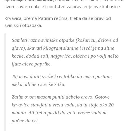
svom kuvaru dala je i uputstvo za pravljenje ove kobasice.
Krvavica, prema Patinim rečima, treba da se pravi od
svinjskih otpadaka.
Samleti razne svinjske otpatke (kožuricu, delove od
glave), skuvati kilogram slanine i iseći je na sitne
kocke, dodati soli, najgvrica, bibera i po volji nešto
ljute aleve paprike.
Toj masi doliti sveže krvi toliko da masa postane
meka, ali ne i suviše žitka.
Zatim ovom masom puniti debelo crevo. Gotove
krvavice stavljati u vrelu vodu, da tu stoje oko 20
minuta. Ali treba paziti da za to vreme voda ne
počne da vri.