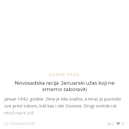
DEKINE PRIČE
Novosadska racija: Januarski užas koji ne
smemo zaboraviti
Januar 1942. godine. Zima je bila snažna, a mraz je pustošio
sve pred sobom, baš kao i sile Osovine. Drugi svetski rat
PROČITAJTE JOŠ
23. JANUAR 2019.
2
10