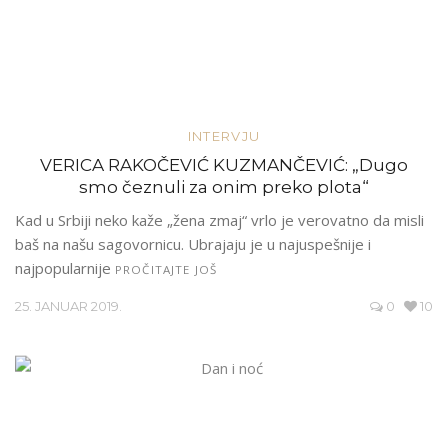
INTERVJU
VERICA RAKOČEVIĆ KUZMANČEVIĆ: „Dugo
smo čeznuli za onim preko plota“
Kad u Srbiji neko kaže „žena zmaj“ vrlo je verovatno da misli
baš na našu sagovornicu. Ubrajaju je u najuspešnije i
najpopularnije
PROČITAJTE JOŠ
25. JANUAR 2019.
0
10