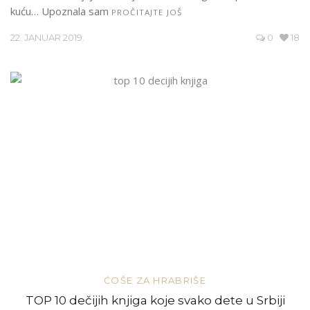
kuću… Upoznala sam
PROČITAJTE JOŠ
22. JANUAR 2019.
0
18
ĆOŠE ZA HRABRIŠE
TOP 10 dečijih knjiga koje svako dete u Srbiji