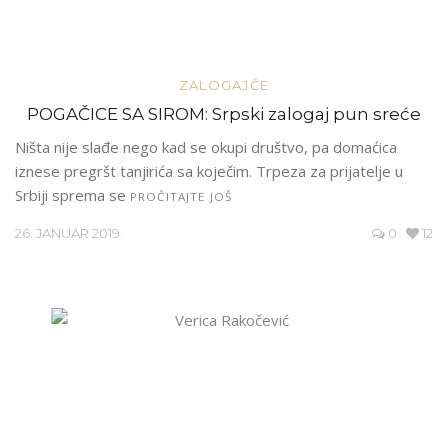
ZALOGAJČE
POGAČICE SA SIROM: Srpski zalogaj pun sreće
Ništa nije slađe nego kad se okupi društvo, pa domaćica
iznese pregršt tanjirića sa koječim. Trpeza za prijatelje u
Srbiji sprema se
PROČITAJTE JOŠ
26. JANUAR 2019.
0
12