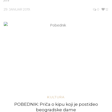
JOŠ
29. JANUAR 2019.
0
12
KULTURA
POBEDNIK: Priča o kipu koji je postideo
beogradske dame