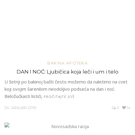
BAKINA APOTEKA
DAN I NOĆ: Ljubičica koja leči i um i telo
U šetnji po bakinoj bašti često možemo da naletimo na cvet
koji svojim šarenilom neodoljivo podseća na dan i noć.
Beložućkasti listići,
PROČITAJTE JOŠ
24. JANUAR 2019.
0
14