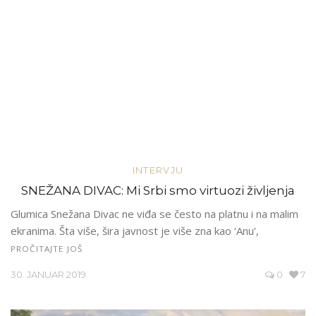
INTERVJU
SNEŽANA DIVAC: Mi Srbi smo virtuozi življenja
Glumica Snežana Divac ne viđa se često na platnu i na malim
ekranima. Šta više, šira javnost je više zna kao ‘Anu’,
PROČITAJTE JOŠ
30. JANUAR 2019.
0
7