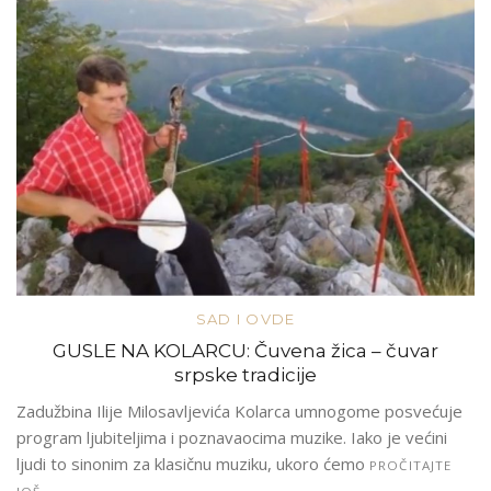
SAD I OVDE
GUSLE NA KOLARCU: Čuvena žica – čuvar
srpske tradicije
Zadužbina Ilije Milosavljevića Kolarca umnogome posvećuje
program ljubiteljima i poznavaocima muzike. Iako je većini
ljudi to sinonim za klasičnu muziku, ukoro ćemo
PROČITAJTE