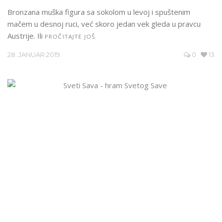
Bronzana muška figura sa sokolom u levoj i spuštenim
mačem u desnoj ruci, već skoro jedan vek gleda u pravcu
Austrije. Ili
PROČITAJTE JOŠ
28. JANUAR 2019.
0
13