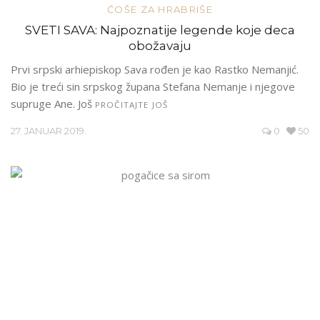
ĆOŠE ZA HRABRIŠE
SVETI SAVA: Najpoznatije legende koje deca
obožavaju
Prvi srpski arhiepiskop Sava rođen je kao Rastko Nemanjić.
Bio je treći sin srpskog župana Stefana Nemanje i njegove
supruge Ane. Još
PROČITAJTE JOŠ
27. JANUAR 2019.
0
50