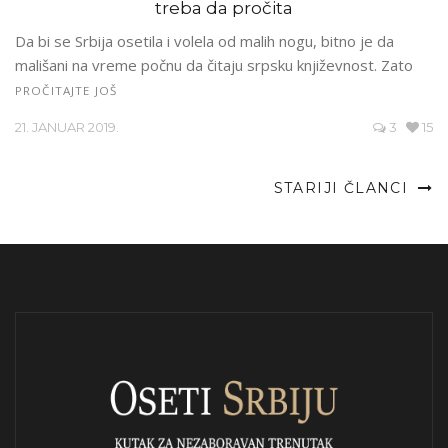
treba da pročita
Da bi se Srbija osetila i volela od malih nogu, bitno je da
mališani na vreme počnu da čitaju srpsku književnost. Zato
PROČITAJTE JOŠ
21. JANUAR 2019.
3
15
STARIJI ČLANCI