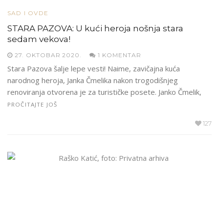
SAD I OVDE
STARA PAZOVA: U kući heroja nošnja stara
sedam vekova!
27. OKTOBAR 2020.
1 KOMENTAR
Stara Pazova šalje lepe vesti! Naime, zavičajna kuća
narodnog heroja, Janka Čmelika nakon trogodišnjeg
renoviranja otvorena je za turističke posete. Janko Čmelik,
PROČITAJTE JOŠ
127