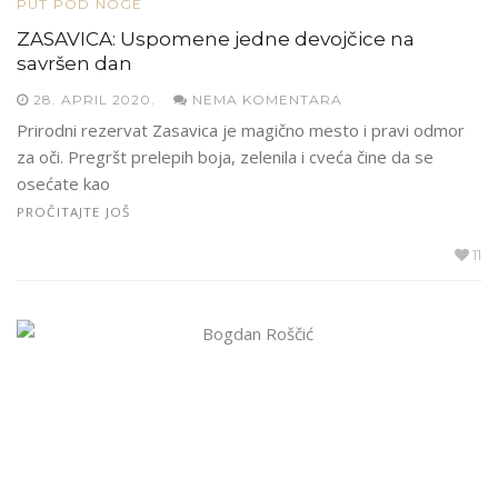
PUT POD NOGE
ZASAVICA: Uspomene jedne devojčice na
savršen dan
28. APRIL 2020.
NEMA KOMENTARA
Prirodni rezervat Zasavica je magično mesto i pravi odmor
za oči. Pregršt prelepih boja, zelenila i cveća čine da se
osećate kao
PROČITAJTE JOŠ
11