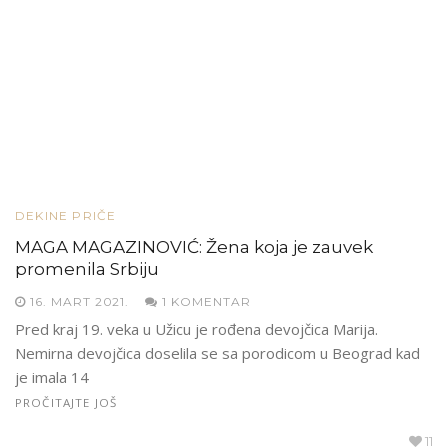
DEKINE PRIČE
MAGA MAGAZINOVIĆ: Žena koja je zauvek
promenila Srbiju
16. MART 2021.
1 KOMENTAR
Pred kraj 19. veka u Užicu je rođena devojčica Marija.
Nemirna devojčica doselila se sa porodicom u Beograd kad
je imala 14
PROČITAJTE JOŠ
11