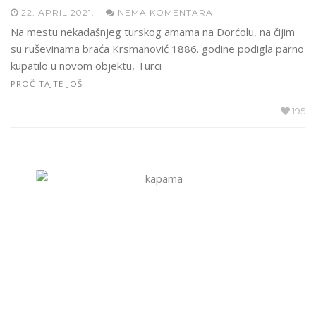
22. APRIL 2021.
NEMA KOMENTARA
Na mestu nekadašnjeg turskog amama na Dorćolu, na čijim
su ruševinama braća Krsmanović 1886. godine podigla parno
kupatilo u novom objektu, Turci
PROČITAJTE JOŠ
195