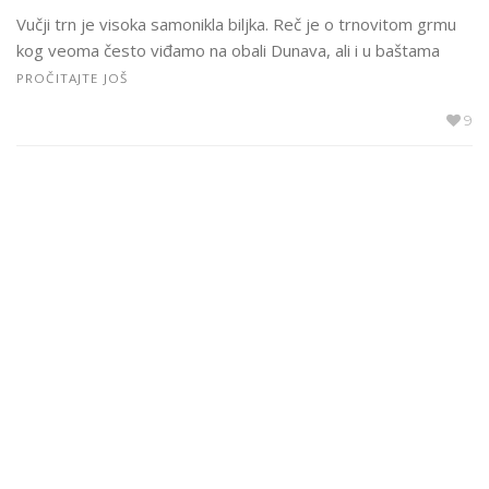
Vučji trn je visoka samonikla biljka. Reč je o trnovitom grmu
kog veoma često viđamo na obali Dunava, ali i u baštama
PROČITAJTE JOŠ
9