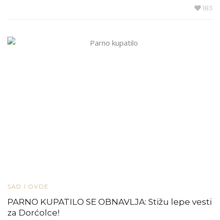
183
SAD I OVDE
PARNO KUPATILO SE OBNAVLJA: Stižu lepe vesti
za Dorćolce!