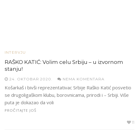
INTERVJU
RAŠKO KATIĆ: Volim celu Srbiju – u izvornom
stanju!
24. OKTOBAR 2020.
NEMA KOMENTARA
Košarkaš i bivši reprezentativac Srbije Raško Katić posvetio
se drugoligaškom klubu, borovnicama, prirodi i – Srbiji. Više
puta je dokazao da voli
PROČITAJTE JOŠ
11