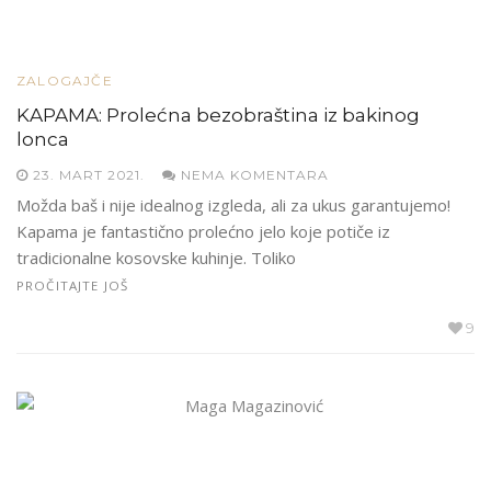
ZALOGAJČE
KAPAMA: Prolećna bezobraština iz bakinog
lonca
23. MART 2021.
NEMA KOMENTARA
Možda baš i nije idealnog izgleda, ali za ukus garantujemo!
Kapama je fantastično prolećno jelo koje potiče iz
tradicionalne kosovske kuhinje. Toliko
PROČITAJTE JOŠ
9